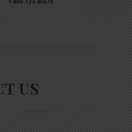
1-800-123-45678
T US