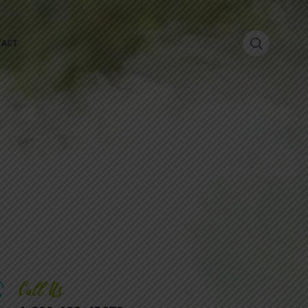
TACT
Call Us