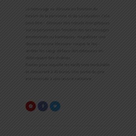
Le nettoyage se déroule en fonction du
besoin de la personne et de sa situation. Cela
peut être :- dénouer des nœuds énergétiques
sur la personne en fonction des ses blocages
émotionnels ou karmiques- magnétiser une
douleur ou une blessure- couper le feu –
arrêter les sang- défaire des mémoires en
débloquant des chakras.
Raison pour laquelle les tarifs sont modulable
et démarrent à 40 euros. Une partie du prix
est reversée à une œuvre caritative.