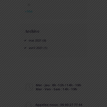
31
« Mai
Archive
mai
2021
(6)
avril
2021
(1)
Mer - Jeu : 8h -12h / 14h - 18h
Mar - Ven - Sam : 14h - 19h
Appelez-nous : 06 60 27 77 44