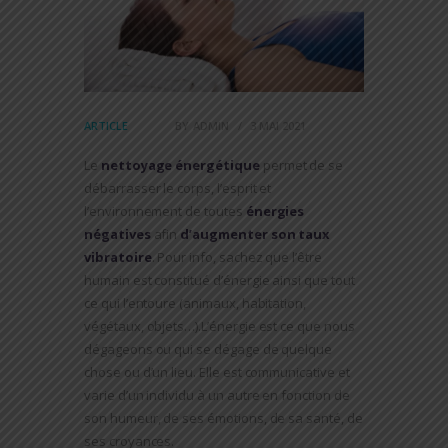
ARTICLE
BY
ADMIN
3 MAI 2021
Le
nettoyage énergétique
permet de se
débarrasser le corps, l’esprit et
l’environnement de toutes
énergies
négatives
afin
d’augmenter son taux
vibratoire
. Pour info, sachez que l’être
humain est constitué d’énergie ainsi que tout
ce qui l’entoure (animaux, habitation,
végétaux, objets…).L’énergie est ce que nous
dégageons ou qui se dégage de quelque
chose ou d’un lieu. Elle est communicative et
varie d’un individu à un autre en fonction de
son humeur, de ses émotions, de sa santé, de
ses croyances.